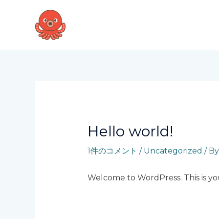
内
容
を
ス
キ
ッ
プ
Hello world!
1件のコメント
/
Uncategorized
/ B
Welcome to WordPress. This is your 