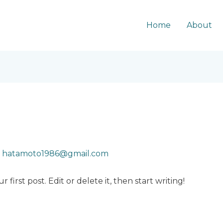
Home
About
y
hatamoto1986@gmail.com
first post. Edit or delete it, then start writing!