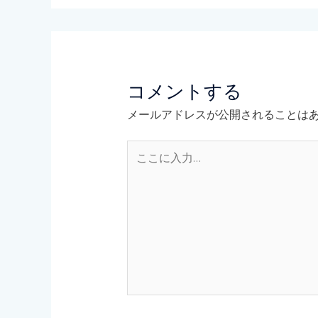
コメントする
メールアドレスが公開されることは
こ
こ
に
入
力…