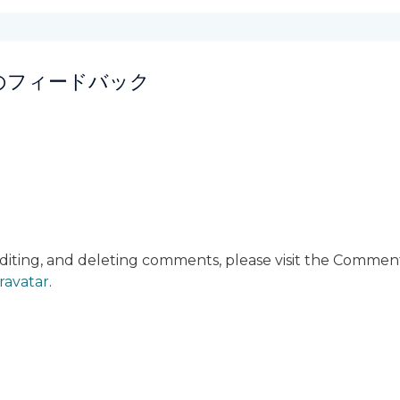
1件のフィードバック
R
editing, and deleting comments, please visit the Commen
ravatar
.